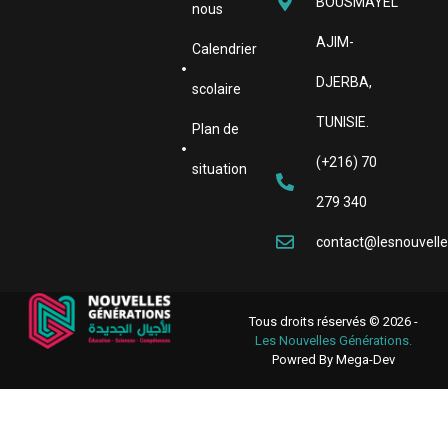
BOUSMAYEL
nous
AJIM-
Calendrier
DJERBA,
scolaire
TUNISIE.
Plan de
(+216) 70
situation
279 340
contact@lesnouvell
Tous droits réservés © 2026 -
Les Nouvelles Générations.
Powred By
Mega-Dev