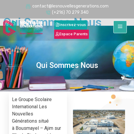
contact@lesnouvellesgenerations.com
(+216) 70 279 340
Qui Sommes Nous
Inscrivez-vous
Espace Parents
Qui Sommes Nous
Le Groupe Scolaire
International Les
Nouvelles
Générations situé
à Bousmayel – Ajim sur